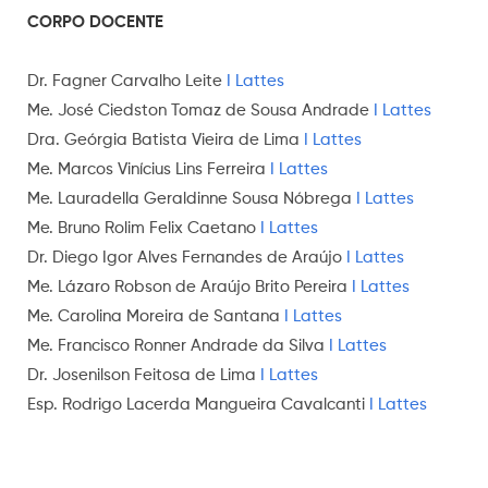
CORPO DOCENTE
Dr. Fagner Carvalho Leite
I Lattes
Me. José Ciedston Tomaz de Sousa Andrade
I Lattes
Dra. Geórgia Batista Vieira de Lima
I Lattes
Me. Marcos Vinícius Lins Ferreira
I Lattes
Me. Lauradella Geraldinne Sousa Nóbrega
I Lattes
Me. Bruno Rolim Felix Caetano
I Lattes
Dr. Diego Igor Alves Fernandes de Araújo
I Lattes
Me. Lázaro Robson de Araújo Brito Pereira
I Lattes
Me. Carolina Moreira de Santana
I Lattes
Me. Francisco Ronner Andrade da Silva
I Lattes
Dr. Josenilson Feitosa de Lima
I Lattes
Esp. Rodrigo Lacerda Mangueira Cavalcanti
I Lattes