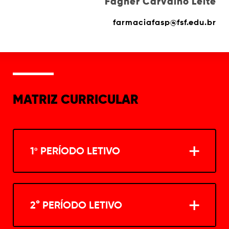
Fagner Carvalho Leite
farmaciafasp@fsf.edu.br
MATRIZ CURRICULAR
1º PERÍODO LETIVO
ANATOMIA HUMANA
2° PERÍODO LETIVO